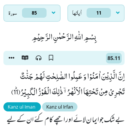
اٰياتها
سورۃ
85
11
بِسْمِ اللّٰهِ الرَّحْمٰنِ الرَّحِیْمِ
85.11
اِنَّ الَّذِیْنَ اٰمَنُوْا وَ عَمِلُوا الصّٰلِحٰتِ لَهُمْ جَنّٰتٌ
تَجْرِیْ مِنْ تَحْتِهَا الْاَنْهٰرُ ﲜ ذٰلِكَ الْفَوْزُ الْكَبِیْرُﭤ(11)
Kanz ul Iman
Kanz ul Irfan
بے شک جو ایما ن لائے اور اچھے کام کئے ان کے لیے