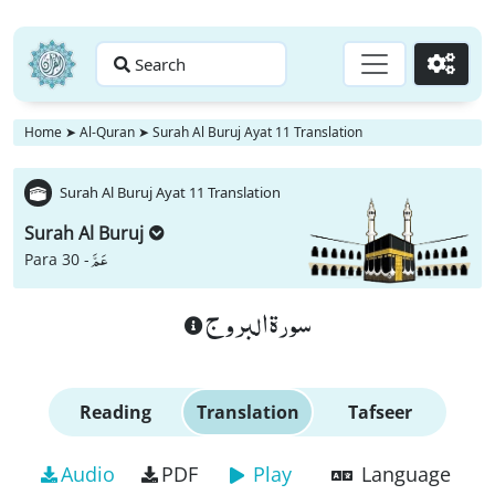
Search
Go
Home
➤
Al-Quran
➤
Surah Al Buruj Ayat 11 Translation
Surah Al Buruj Ayat 11 Translation
Surah Al Buruj
عَمَّ
Para 30 -
سورة البروج
Reading
Translation
Tafseer
Audio
PDF
Play
Language