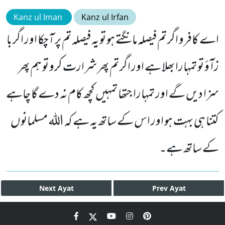
Kanz ul Iman
Kanz ul Irfan
اے کافرو اگر تم فیصلہ مانگتے ہو تو یہ فیصلہ تم پر آچکا اور اگر با
ز ا ٓ ؤ تو تمہارا بھلا ہے اور اگر تم پھر شرارت کرو تو ہم پھر
سزا دیں گے اور تمہارا جتھا تمہیں کچھ کام نہ دے گا چاہے
کتنا ہی بہت ہو اور اس کے ساتھ یہ ہے کہ اللہ مسلمانوں
کے ساتھ ہے۔
Next
Ayat
Prev
Ayat