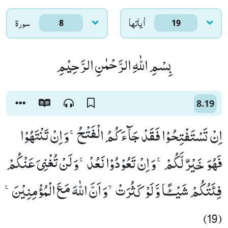
اٰياتها
سورۃ
8
19
بِسْمِ اللّٰهِ الرَّحْمٰنِ الرَّحِیْمِ
8.19
اِنْ تَسْتَفْتِحُوْا فَقَدْ جَآءَكُمُ الْفَتْحُۚ-وَ اِنْ تَنْتَهُوْا
فَهُوَ خَیْرٌ لَّكُمْۚ-وَ اِنْ تَعُوْدُوْا نَعُدْۚ-وَ لَنْ تُغْنِیَ عَنْكُمْ
فِئَتُكُمْ شَیْــٴًـا وَّ لَوْ كَثُرَتْۙ-وَ اَنَّ اللّٰهَ مَعَ الْمُؤْمِنِیْنَ۠
(19)