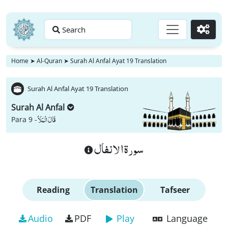
Search
Go
Home
➤
Al-Quran
➤
Surah Al Anfal Ayat 19 Translation
Surah Al Anfal Ayat 19 Translation
Surah Al Anfal
قَالَ الْمَلَاُ
Para 9 -
سورة الانفال
Reading
Translation
Tafseer
Audio
PDF
Play
Language