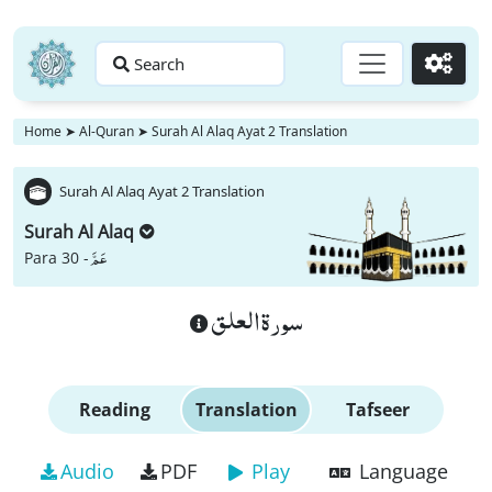
Search
Go
Home
➤
Al-Quran
➤
Surah Al Alaq Ayat 2 Translation
Surah Al Alaq Ayat 2 Translation
Surah Al Alaq
عَمَّ
Para 30 -
سورة العلق
Reading
Translation
Tafseer
Audio
PDF
Play
Language