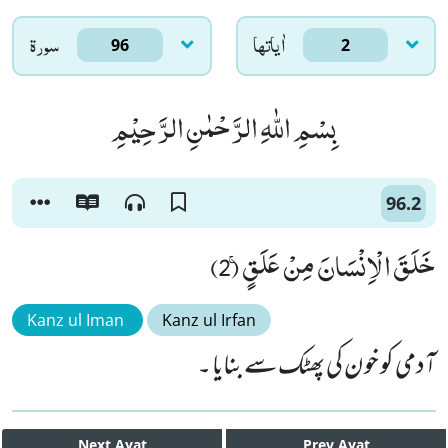
اٰياتها
سورۃ
96
2
بِسْمِ اللّٰهِ الرَّحْمٰنِ الرَّحِیْمِ
96.2
خَلَقَ الْاِنْسَانَ مِنْ عَلَقٍۚ (2)
Kanz ul Iman
Kanz ul Irfan
آدمی کو خون کی پھٹک سے بنایا ۔
Next
Ayat
Prev
Ayat