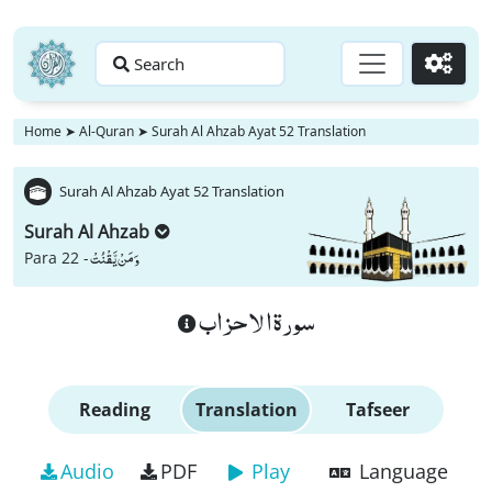
Search
Go
Home
➤
Al-Quran
➤
Surah Al Ahzab Ayat 52 Translation
Surah Al Ahzab Ayat 52 Translation
Surah Al Ahzab
وَ مَنْ یَّقْنُتْ
Para 22 -
سورة الاحزاب
Reading
Translation
Tafseer
Audio
PDF
Play
Language