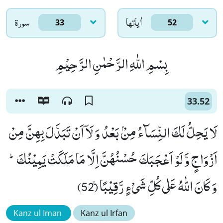
اٰياتها
سورۃ
33
52
بِسْمِ اللّٰهِ الرَّحْمٰنِ الرَّحِیْمِ
33.52
لَا یَحِلُّ لَكَ النِّسَآءُ مِنْۢ بَعْدُ وَ لَاۤ اَنْ تَبَدَّلَ بِهِنَّ مِنْ
اَزْوَاجٍ وَّ لَوْ اَعْجَبَكَ حُسْنُهُنَّ اِلَّا مَا مَلَكَتْ یَمِیْنُكَؕ-
وَ كَانَ اللّٰهُ عَلٰى كُلِّ شَیْءٍ رَّقِیْبًا۠ (52)
Kanz ul Iman
Kanz ul Irfan