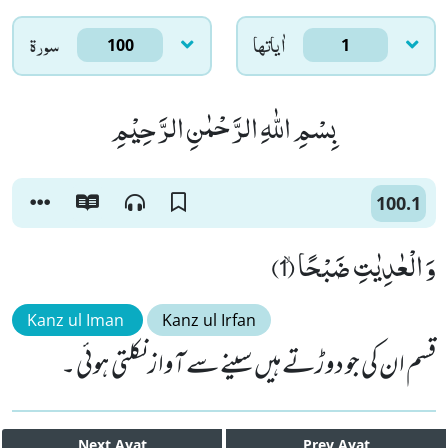
اٰياتها
سورۃ
100
1
بِسْمِ اللّٰهِ الرَّحْمٰنِ الرَّحِیْمِ
100.1
وَ الْعٰدِیٰتِ ضَبْحًاۙ (1)
Kanz ul Iman
Kanz ul Irfan
قسم ان کی جو دوڑتے ہیں سینے سے آواز نکلتی ہوئی ۔
Next
Ayat
Prev
Ayat