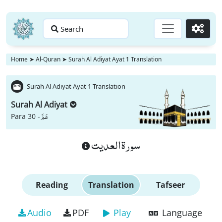
Search
Go
Home
➤
Al-Quran
➤
Surah Al Adiyat Ayat 1 Translation
Surah Al Adiyat Ayat 1 Translation
Surah Al Adiyat
عَمَّ
Para 30 -
سورة العديت
Reading
Translation
Tafseer
Audio
PDF
Play
Language