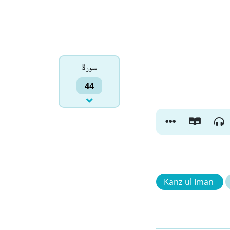
سورۃ
44
Kanz ul Iman