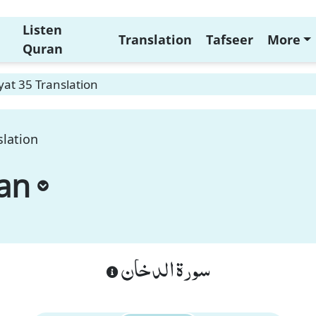
Listen
Translation
Tafseer
More
Quran
at 35 Translation
lation
an
سورة الدخان