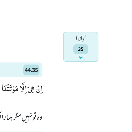
اٰياتها
35
44.35
اِنْ هِیَ اِلَّا مَوْتَتُنَ)
وہ تو نہیں مگر ہمارا