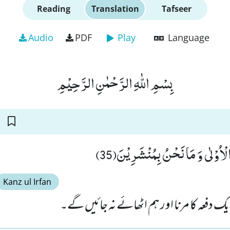
Reading
Translation
Tafseer
Audio
PDF
Play
Language
بِسْمِ اللّٰهِ الرَّحْمٰنِ الرَّحِیْمِ
ا الْاُوْلٰى وَ مَا نَحْنُ بِمُنْشَرِیْنَ(35
Kanz ul Irfan
 ایک دفعہ کا مرنا اور ہم اٹھائے نہ جائیں گے۔