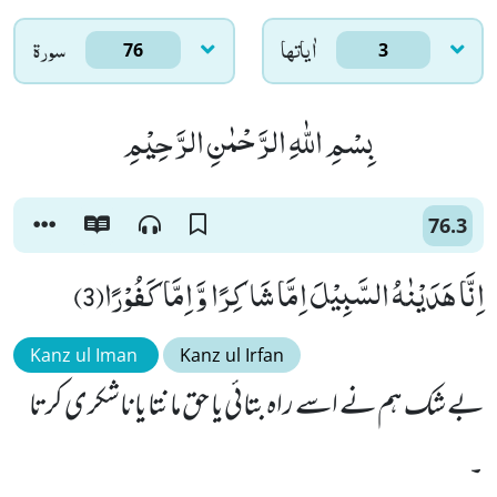
اٰياتها
سورۃ
76
3
بِسْمِ اللّٰهِ الرَّحْمٰنِ الرَّحِیْمِ
76.3
اِنَّا هَدَیْنٰهُ السَّبِیْلَ اِمَّا شَاكِرًا وَّ اِمَّا كَفُوْرًا(3)
Kanz ul Iman
Kanz ul Irfan
بے شک ہم نے اسے راہ بتائی یا حق مانتا یا ناشکری کرتا
۔