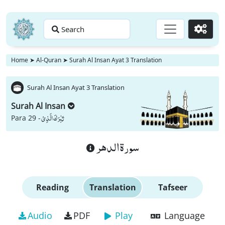
Search
Go
Home
➤
Al-Quran
➤
Surah Al Insan Ayat 3 Translation
Surah Al Insan Ayat 3 Translation
Surah Al Insan
تَبٰرَكَ الَّذِیْ
Para 29 -
سورة الدهر
Reading
Translation
Tafseer
Audio
PDF
Play
Language