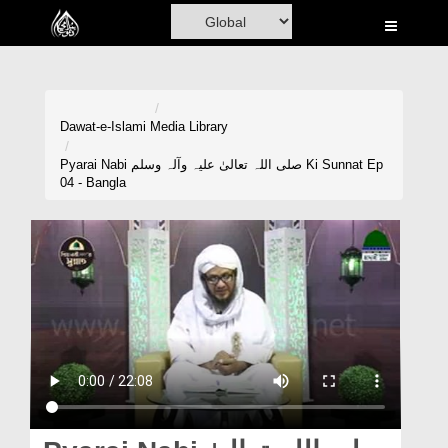
Home
Al-Quran
Books
Dawat-e-Islami
Media Library
Media
Pyarai Nabi صلی اللہ تعالیٰ علیہ وآلہ وسلم Ki Sunnat Ep
04 - Bangla
Madani Channel
Volunteer Portal
Rohani Ilaj
Donation
Blog
Magazine