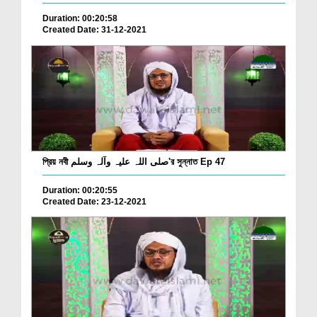
Duration: 00:20:58
Created Date: 31-12-2021
প্রিয় নবী صلی اللہ علیہ وآلہ وسلم'র সুন্নাত Ep 47
Duration: 00:20:55
Created Date: 23-12-2021