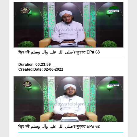
প্রিয় নবী صلی اللہ علیہ وآلہ وسلم'র সুন্নাত EP# 63
Duration: 00:23:59
Created Date: 02-06-2022
প্রিয় নবী صلی اللہ علیہ وآلہ وسلم'র সুন্নাত EP# 62