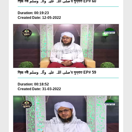
প্রিয় নবী صلی اللہ علیہ وآلہ وسلم'র সুন্নাত EP# 60
Duration: 00:19:23
Created Date: 12-05-2022
প্রিয় নবী صلی اللہ علیہ وآلہ وسلم'র সুন্নাত EP# 59
Duration: 00:18:52
Created Date: 31-03-2022