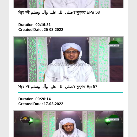
প্রিয় নবী صلی اللہ علیہ وآلہ وسلم'র সুন্নাত EP# 58
Duration: 00:16:31
Created Date: 25-03-2022
প্রিয় নবী صلی اللہ علیہ وآلہ وسلم'র সুন্নাত Ep 57
Duration: 00:20:14
Created Date: 17-03-2022