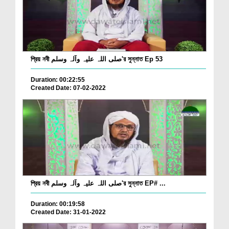
প্রিয় নবী صلی اللہ علیہ وآلہ وسلم'র সুন্নাত Ep 53
Duration: 00:22:55
Created Date: 07-02-2022
প্রিয় নবী صلی اللہ علیہ وآلہ وسلم'র সুন্নাত EP# ...
Duration: 00:19:58
Created Date: 31-01-2022