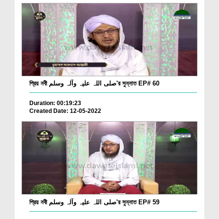
প্রিয় নবী صلی اللہ علیہ وآلہ وسلم'র সুন্নাত EP# 60
Duration: 00:19:23
Created Date: 12-05-2022
প্রিয় নবী صلی اللہ علیہ وآلہ وسلم'র সুন্নাত EP# 59