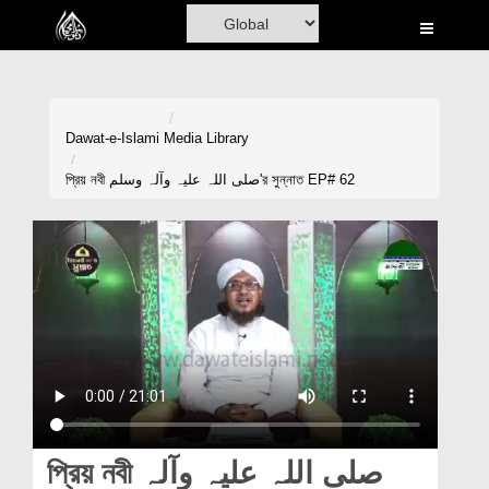
Home
Al-Quran
Books
Dawat-e-Islami
Media Library
Media
প্রিয় নবী صلی اللہ علیہ وآلہ وسلم'র সুন্নাত EP# 62
Madani Channel
Volunteer Portal
Rohani Ilaj
Donation
Blog
Magazine
প্রিয় নবী صلی اللہ علیہ وآلہ