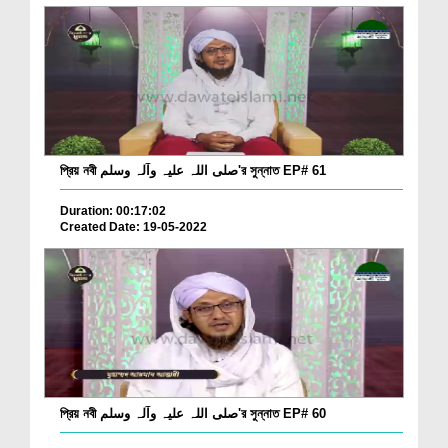
প্রিয় নবী صلی اللہ علیہ وآلہ وسلم'র সুন্নাত EP# 61
Duration: 00:17:02
Created Date: 19-05-2022
প্রিয় নবী صلی اللہ علیہ وآلہ وسلم'র সুন্নাত EP# 60