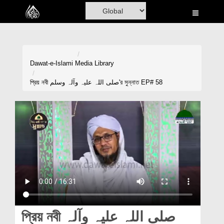
Home
Al-Quran
Books
Dawat-e-Islami
Media Library
Media
প্রিয় নবী صلی اللہ علیہ وآلہ وسلم'র সুন্নাত EP# 58
Madani Channel
Volunteer Portal
Rohani Ilaj
Donation
Blog
Magazine
প্রিয় নবী صلی اللہ علیہ وآلہ