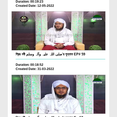
Duration: 00:19:23
Created Date: 12-05-2022
প্রিয় নবী صلی اللہ علیہ وآلہ وسلم'র সুন্নাত EP# 59
Duration: 00:18:52
Created Date: 31-03-2022