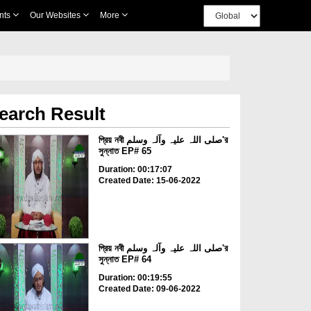
nts
Our Websites
More
earch Result
প্রিয় নবী صلی اللہ علیہ وآلہ وسلم'র
সুন্নাত EP# 65
Duration: 00:17:07
Created Date: 15-06-2022
প্রিয় নবী صلی اللہ علیہ وآلہ وسلم'র
সুন্নাত EP# 64
Duration: 00:19:55
Created Date: 09-06-2022