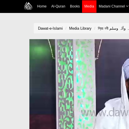
Home
Al-Quran
Books
Media
Madani Channel
Dawat-e-Islami
Media Library