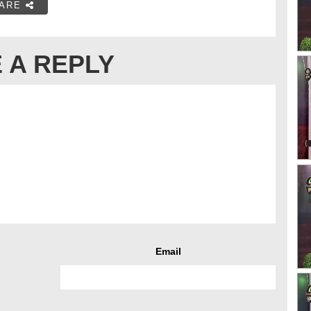
ARE
 A REPLY
Email