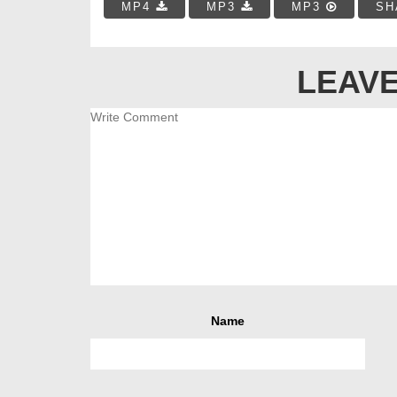
MP4
MP3
MP3
SH
LEAVE
Name