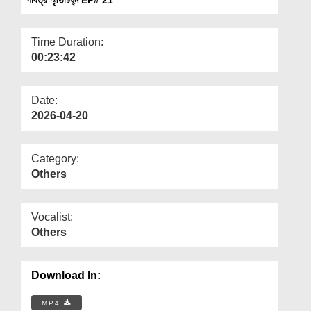
Departments
Our Websites
Time Duration:
00:23:42
More
Date:
2026-04-20
Category:
Others
Vocalist:
Others
Download In:
MP4