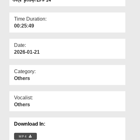
Departments
Our Websites
Time Duration:
00:25:49
More
Date:
2026-01-21
Category:
Others
Vocalist:
Others
Download In:
MP4