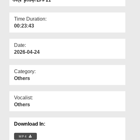
Departments
Our Websites
Time Duration:
00:23:43
More
Date:
2026-04-24
Category:
Others
Vocalist:
Others
Download In:
MP4