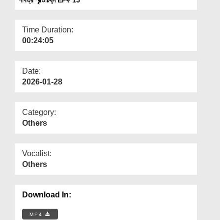
Departments
Our Websites
Time Duration:
00:24:05
More
Date:
2026-01-28
Category:
Others
Vocalist:
Others
Download In:
MP4