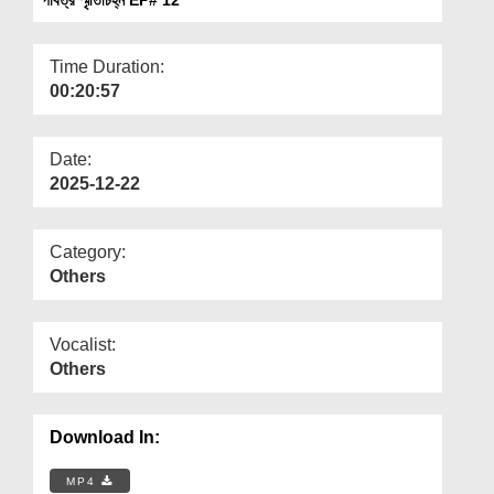
Departments
Our Websites
Time Duration:
00:20:57
More
Date:
2025-12-22
Category:
Others
Vocalist:
Others
Download In:
MP4