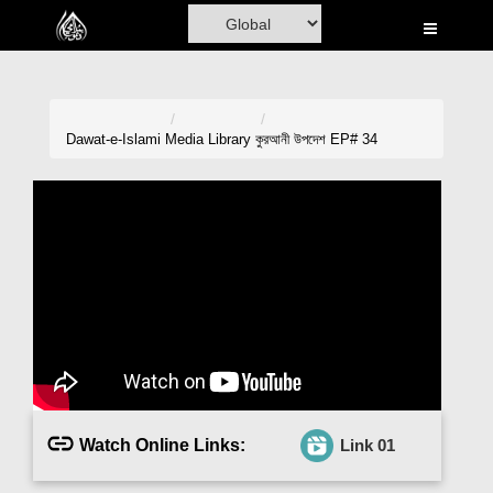
Home
Al-Quran
Books
Dawat-e-Islami
Media Library
কুরআনী উপদেশ EP# 34
Media
Madani Channel
Volunteer Portal
Rohani Ilaj
Donation
Blog
Watch Online Links:
Link 01
Magazine