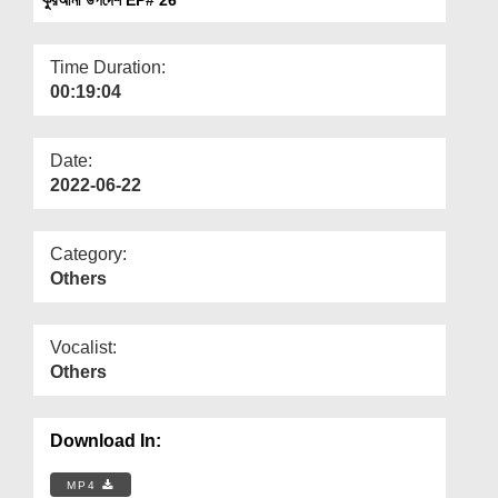
Departments
Our Websites
Time Duration:
00:19:04
More
Date:
2022-06-22
Category:
Others
Vocalist:
Others
Download In:
MP4