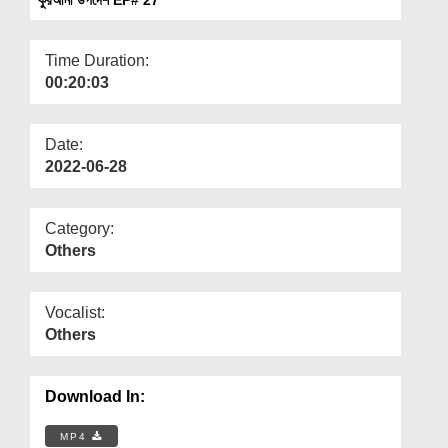
Departments
Our Websites
Time Duration:
00:20:03
More
Date:
2022-06-28
Category:
Others
Vocalist:
Others
Download In:
MP4