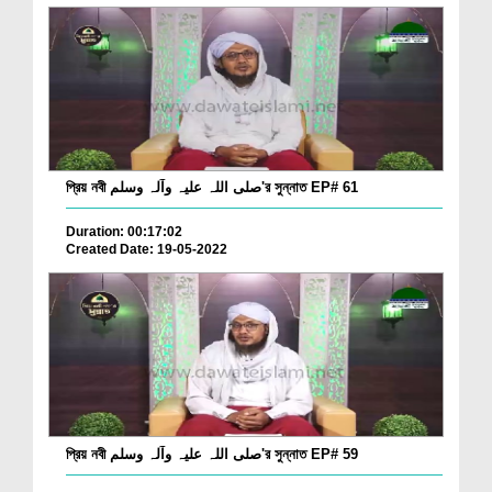
প্রিয় নবী صلی اللہ علیہ وآلہ وسلم'র সুন্নাত EP# 61
Duration: 00:17:02
Created Date: 19-05-2022
প্রিয় নবী صلی اللہ علیہ وآلہ وسلم'র সুন্নাত EP# 59