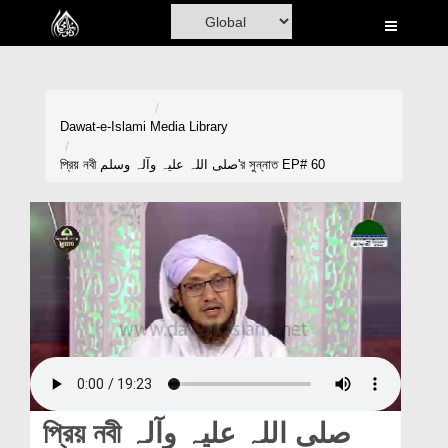
Home
Al-Quran
Books
Dawat-e-Islami
Media Library
Media
প্রিয় নবী صلی اللہ علیہ وآلہ وسلم'র সুন্নাত EP# 60
Madani Channel
Volunteer Portal
Rohani Ilaj
Donation
Blog
Magazine
প্রিয় নবী صلی اللہ علیہ وآلہ