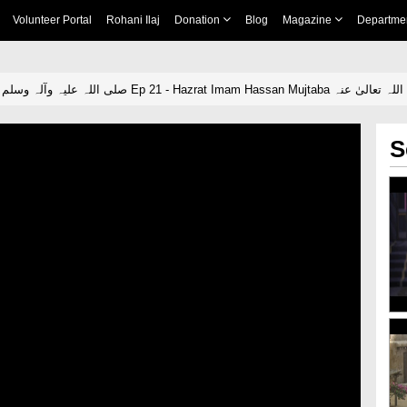
Volunteer Portal
Rohani Ilaj
Donation
Blog
Magazine
Departme
Khandan e Rasool صلی اللہ علیہ وآلہ وسلم Ep 21 - Hazrat Imam Hassan Mu
S