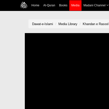
Home
Al-Quran
Books
Media
Madani Channel
Dawat-e-Islami
Media Library