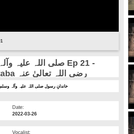
01
Hazrat Imam Hassan Mujtaba رضی اللہ تعالیٰ عنہ
خاندانِ رسول صلی اللہ علیہ وآلہ وسلم قسط 21 - حضرت امام حسن مجتبیٰ رضی ال
Date:
2022-03-26
Vocalist: