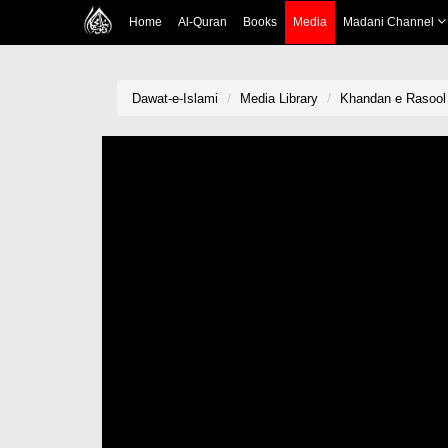
Home
Al-Quran
Books
Media
Madani Channel
Dawat-e-Islami
Media Library