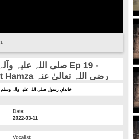
01
Syed Ush Shuhada Hazrat Hamza رضی اللہ تعالیٰ عنہ
خاندانِ رسول صلی اللہ علیہ وآلہ وسلم قسط 19 - سیدالشہداء حضرت حمزہ رضی الل
Date:
2022-03-11
Vocalist: