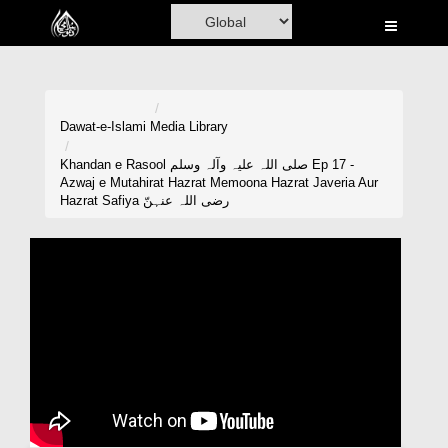
Home
Al-Quran
Books
Dawat-e-Islami
Media Library
Media
Khandan e Rasool صلی اللہ علیہ وآلہ وسلم Ep 17 -
Azwaj e Mutahirat Hazrat Memoona Hazrat Javeria Aur
Madani Channel
Hazrat Safiya رضی اللہ عنہنّ
Volunteer Portal
Rohani Ilaj
Donation
Blog
Magazine