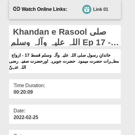
Departments
Watch Online Links:
Link 01
Our Websites
More
Khandan e Rasool صلی
اللہ علیہ وآلہ وسلم Ep 17 -
Azwaj e Mutahirat Hazrat
خاندانِ رسول صلی اللہ علیہ وآلہ وسلم قسط 17 - ازواج
مطہرات حضرت میمونہ حضرت جویریہ اورحضرت صفیہ رضی
Memoona Hazrat Javeria
اللہ عنہنّ
Aur Hazrat Safiya رضی اللہ
عنہنّ
Time Duration:
00:20:09
Date:
2022-02-25