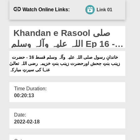
Departments
Watch Online Links:
Link 01
Our Websites
More
Khandan e Rasool صلی
اللہ علیہ وآلہ وسلم Ep 16 -
Hazrat Zainab Bint e
خاندانِ رسول صلی اللہ علیہ وآلہ وسلم قسط 16 - حضرت
زینب بنتِ جحش اورحضرت زینب بنتِ خزیمہ رضی اللہ تعالیٰ
Jahash Aur Hazrat Zainab
عنہا کی سیرتِ مبارکہ
Bint e Khuzaimah رضی اللہ
تعالیٰ عنہا Ki Seerat e
Time Duration:
00:20:13
Mubarka
Date:
2022-02-18