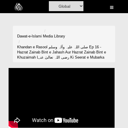
Home
Al-Quran
Books
Dawat-e-Islami
Media Library
Media
Khandan e Rasool صلی اللہ علیہ وآلہ وسلم Ep 16 -
Hazrat Zainab Bint e Jahash Aur Hazrat Zainab Bint e
Madani Channel
Khuzaimah رضی اللہ تعالیٰ عنہا Ki Seerat e Mubarka
Volunteer Portal
Rohani Ilaj
Donation
Blog
Magazine