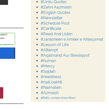
#Urdu Quotes
#Zehni Aazmaish
#English Quotes
#Newsletter
#Schedule Post
#Certificate
#Read And Listen
#Janasheen e Ameer e Ahlesunnat
#Lesson of Life
#Attempt
#Aqalmand Aur Bewaqoof
#human
#Mercy
#Sajdah
#neediness
#naik bakhti
#Naimatein
#Azmaish
#Misunderstanding
#Moderation
#Aalim