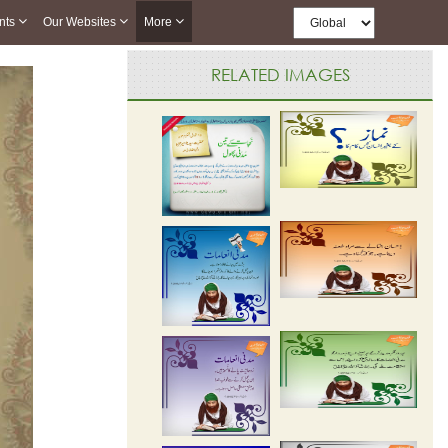
nts
Our Websites
More
RELATED IMAGES