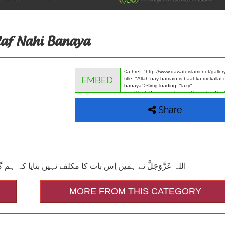
laf Nahi Banaya
EMBED
Share
اللہ عَزَّوَجَلَّ نے ہمیں اِس بات کا مکلف نہیں بنایا ک
MORE FROM THIS CATEGORY