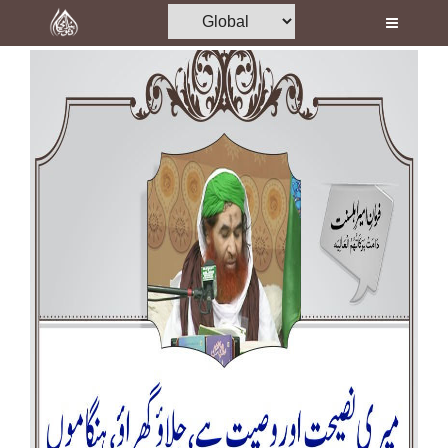
Home
Al-Quran
Books
Media
Madani Channel
Volunteer Portal
Rohani Ilaj
Donation
Blog
Magazine
Departments