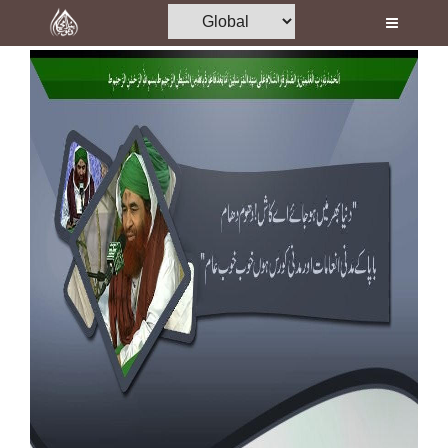
Home
Al-Quran
Books
Media
Madani Channel
Volunteer Portal
Rohani Ilaj
Donation
Blog
Magazine
Departments