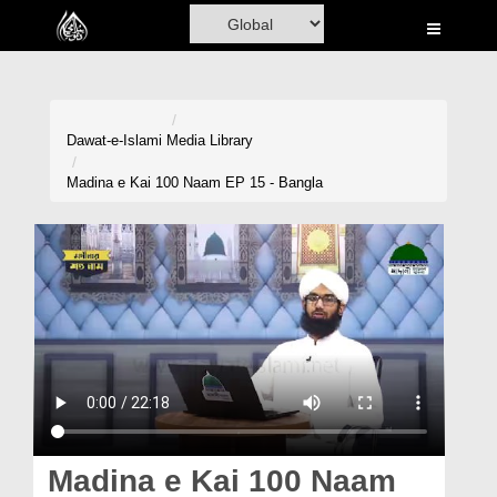
Home
Al-Quran
Books
Dawat-e-Islami
Media Library
Media
Madina e Kai 100 Naam EP 15 - Bangla
Madani Channel
Volunteer Portal
Rohani Ilaj
Donation
Blog
Magazine
Madina e Kai 100 Naam