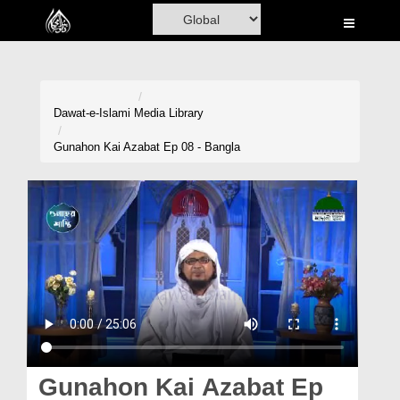
Home
Al-Quran
Books
Dawat-e-Islami
Media Library
Media
Gunahon Kai Azabat Ep 08 - Bangla
Madani Channel
Volunteer Portal
Rohani Ilaj
Donation
Blog
Magazine
Gunahon Kai Azabat Ep