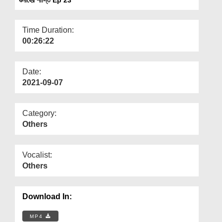
Departments
Our Websites
Time Duration:
00:26:22
More
Date:
2021-09-07
Category:
Others
Vocalist:
Others
Download In:
MP4