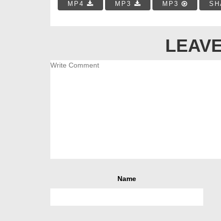
MP4
MP3
MP3
SH
LEAVE
Name