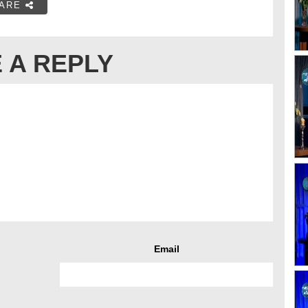
ARE
 A REPLY
Email