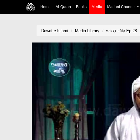
Home
Al-Quran
Books
Media
Madani Channel
Dawat-e-Islami
Media Library
গুনাহের শাস্তি Ep 28