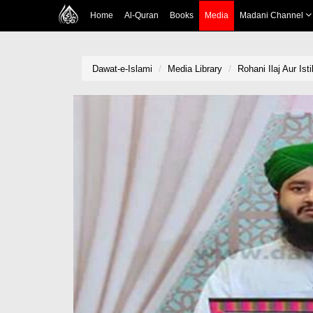
Home
Al-Quran
Books
Media
Madani Channel
Dawat-e-Islami
Media Library
Rohani Ilaj Aur Is