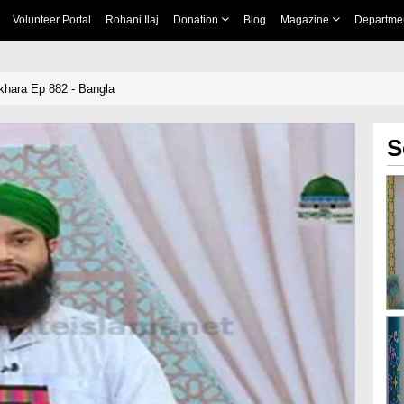
Volunteer Portal
Rohani Ilaj
Donation
Blog
Magazine
Departme
tikhara Ep 882 - Bangla
S