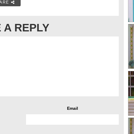
ARE
 A REPLY
Email