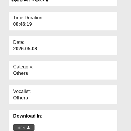
Departments
Our Websites
Time Duration:
00:46:19
More
Date:
2026-05-08
Category:
Others
Vocalist:
Others
Download In:
MP4