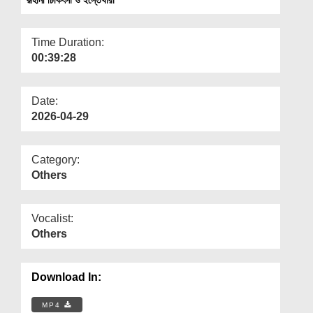
Departments
Our Websites
Time Duration:
00:39:28
More
Date:
2026-04-29
Category:
Others
Vocalist:
Others
Download In:
MP4