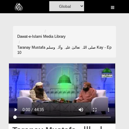
Home
Al-Quran
Books
Dawat-e-Islami
Media Library
Media
Taranay Mustafa صلی اللہ تعالیٰ علیہ وآلہ وسلم Kay - Ep
10
Madani Channel
Volunteer Portal
Rohani Ilaj
Donation
Blog
Magazine