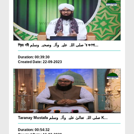
প্রিয় নবী صلی اللہ علیہ وآلہ وصحبہ وسلم 'র গুণগা...
Duration: 00:39:30
Created Date: 22-09-2023
Taranay Mustafa صلی اللہ تعالیٰ علیہ وآلہ وسلم K...
Duration: 00:54:32