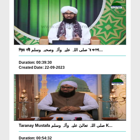
প্রিয় নবী صلی اللہ علیہ وآلہ وصحبہ وسلم 'র গুণগা...
Duration: 00:39:30
Created Date: 22-09-2023
Taranay Mustafa صلی اللہ تعالیٰ علیہ وآلہ وسلم K...
Duration: 00:54:32