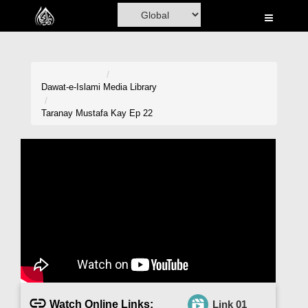
Home
Al-Quran
Books
Dawat-e-Islami
Media Library
Media
Taranay Mustafa Kay Ep 22
Madani Channel
Volunteer Portal
Rohani Ilaj
Donation
Blog
Magazine
Watch Online Links:
Link 01