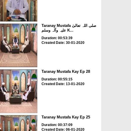
Taranay Mustafa صلی اللہ تعالیٰ
علیہ وآلہ وسلم K...
Duration: 00:53:39
Created Date: 30-01-2020
Taranay Mustafa Kay Ep 28
Duration: 00:55:15
Created Date: 13-01-2020
Taranay Mustafa Kay Ep 25
Duration: 00:37:09
Created Date: 06-01-2020