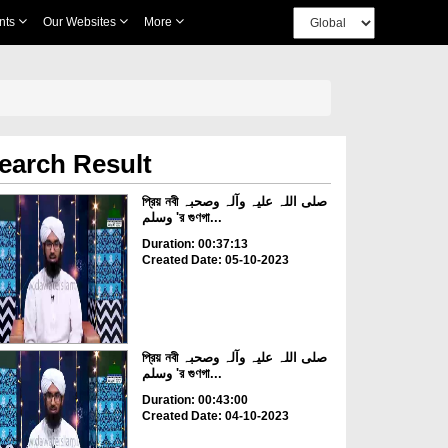
nts
Our Websites
More
earch Result
প্রিয় নবী صلی اللہ علیہ وآلہ وصحبہ
وسلم 'র গুণগা...
Duration: 00:37:13
Created Date: 05-10-2023
প্রিয় নবী صلی اللہ علیہ وآلہ وصحبہ
وسلم 'র গুণগা...
Duration: 00:43:00
Created Date: 04-10-2023