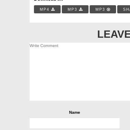
MP4
MP3
MP3
SH
LEAVE
Name