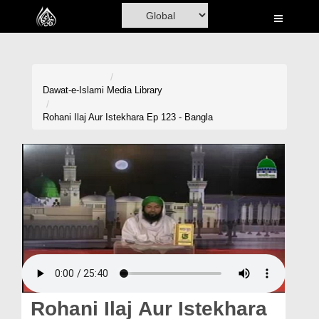
Home
Al-Quran
Books
Dawat-e-Islami
Media Library
Media
Rohani Ilaj Aur Istekhara Ep 123 - Bangla
Madani Channel
Volunteer Portal
Rohani Ilaj
Donation
Blog
Magazine
Rohani Ilaj Aur Istekhara