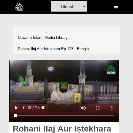
Home
Al-Quran
Books
Dawat-e-Islami
Media Library
Media
Rohani Ilaj Aur Istekhara Ep 123 - Bangla
Madani Channel
Volunteer Portal
Rohani Ilaj
Donation
Blog
Magazine
Rohani Ilaj Aur Istekhara