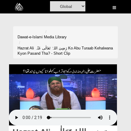
Home
Al-Quran
Books
Dawat-e-Islami
Media Library
Media
Hazrat Ali رَضِیَ اللہُ تَعَالٰی عَنْہ Ko Abu Turaab Kehalwana
Kyon Pasand Tha? - Short Clip
Madani Channel
Volunteer Portal
Rohani Ilaj
Donation
Blog
Magazine