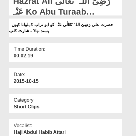
Hazrat Ali رَضِیَ اللہُ تَعَالٰی
Departments
عَنْہ Ko Abu Turaab
Our Websites
Kehalwana Kyon Pasand
حضرت علی رَضِیَ اللہُ تَعَالٰی عَنْہ کو ابو تراب کہلوانا کیوں
More
پسند تھا؟ - شارٹ کلپ
Tha? - Short Clip
Time Duration:
00:02:19
Date:
2015-10-15
Category:
Short Clips
Vocalist:
Haji Abdul Habib Attari