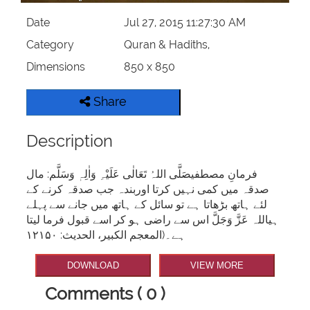
Date
Jul 27, 2015 11:27:30 AM
Category
Quran & Hadiths,
Dimensions
850 x 850
Share
Description
فرمانِ مصطفیصَلَّی اللہُ تَعَالٰی عَلَیْہِ وَاٰلِہٖ وَسَلَّم: مال
صدقہ ميں کمی نہيں کرتا اوربندہ جب صدقہ کرنے کے
لئے ہاتھ بڑھاتا ہے تو سائل کے ہاتھ ميں جانے سے پہلے
ہیاللہ عَزَّ وَجَلَّ اس سے راضی ہو کر اسے قبول فرما ليتا
ہے۔(المعجم الکبیر، الحدیث: ۱۲۱۵۰
DOWNLOAD
VIEW MORE
Comments ( 0 )