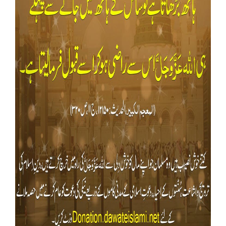
Our Websites
More