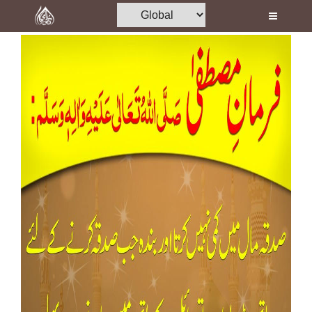
Home
Al-Quran
Books
Media
Madani Channel
Volunteer Portal
Rohani Ilaj
Donation
Blog
Magazine
Departments