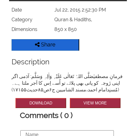
Date
Jul 22, 2015 2:52:30 PM
Category
Quran & Hadiths,
Dimensions
850 x 850
Share
Description
فرمانِ مصطفیٰصَلَّی اللہُ تَعَالٰی عَلَیْہِ وَاٰلِہٖ وَسَلَّم: آدَمی اگر
اپنی زَوجہ کو پانی بھی پلائے تو اُسے اِس کا اَجر ملتا ہے۔
(مُسنِدامام احمد،مسند الشامیین ج۶ص۸۵حدیث۱۷۱۵۵)
DOWNLOAD
VIEW MORE
Comments ( 0 )