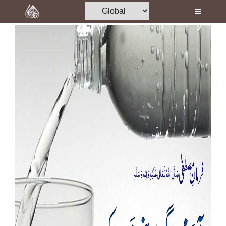
Home
Al-Quran
Books
Media
Madani Channel
Volunteer Portal
Rohani Ilaj
Donation
Blog
Magazine
Departments