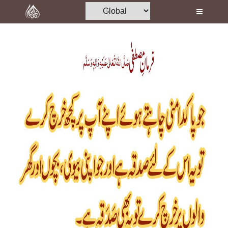
Home
Al-Quran
Books
Media
Madani Channel
Volunteer Portal
Rohani Ilaj
Donation
Blog
Magazine
Departments