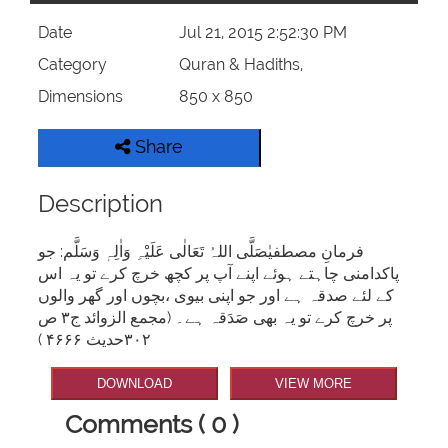
Date
Jul 21, 2015 2:52:30 PM
Category
Quran & Hadiths,
Dimensions
850 x 850
Share
Description
فرمانِ مصطفیٰصَلَّی اللہُ تَعَالٰی عَلَیْہِ وَاٰلِہٖ وَسَلَّم: جو
پاکدامنی چاہتے ہوئے اپنے آپ پر کچھ خرچ کرے تو یہ اس
کے لئے صدقہ ہے اور جو اپنی بیوی ،بچوں اور گھر والوں
پر خرچ کرے تو یہ بھی صَدَقہ ہے۔ (مجمع الزوائد ج۳ ص
۳۰۲حدیث ۴۶۶۶ )
DOWNLOAD
VIEW MORE
Comments ( 0 )