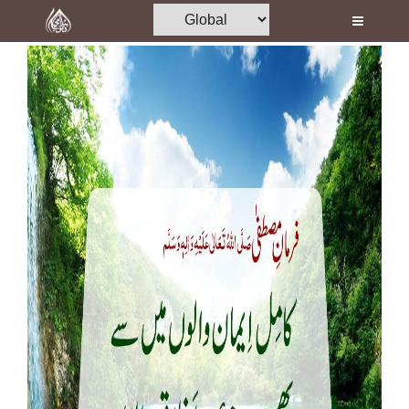
Home
Al-Quran
Books
Media
Madani Channel
Volunteer Portal
Rohani Ilaj
Donation
Blog
Magazine
Departments