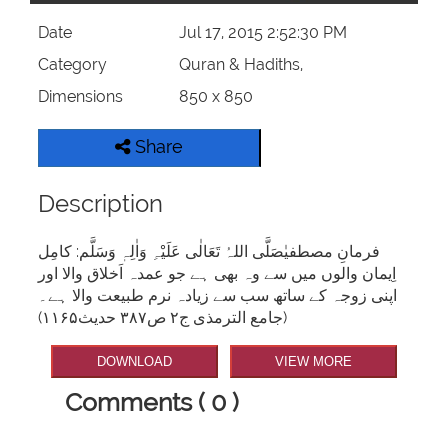
Date
Jul 17, 2015 2:52:30 PM
Category
Quran & Hadiths,
Dimensions
850 x 850
Share
Description
فرمانِ مصطفیٰصَلَّی اللہُ تَعَالٰی عَلَیْہِ وَاٰلِہٖ وَسَلَّم: کامِل
اِیمان والوں میں سے وہ بھی ہے جو عمدہ اَخلاق والا اور
اپنی زوجہ کے ساتھ سب سے زیادہ نرم طبیعت والا ہے۔
(جامع الترمذی ج۲ ص۳۸۷ حدیث۱۱۶۵)
DOWNLOAD
VIEW MORE
Comments ( 0 )