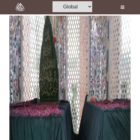
Home
Al-Quran
Books
Media
Madani Channel
Volunteer Portal
Rohani Ilaj
Donation
Blog
Magazine
Departments