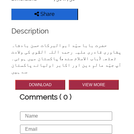
Share
Description
حضرت بابا سیّد ابوالبرکات حسن بادشاہ
پشاوری قادری علیہ رحمۃ اللہ القَوی کی ولادت
ٹھٹھہ (باب الاسلام سندھ) پاکستان میں ہوئی۔
آپ جیّد عالمِ دین اور اکابر اولیائے پاکستان
سے ہیں
DOWNLOAD
VIEW MORE
Comments ( 0 )