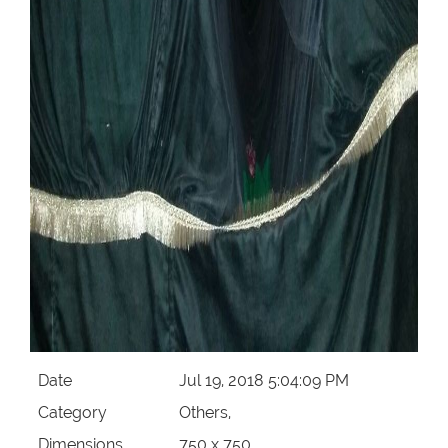
Our Websites
More
Date
Jul 19, 2018 5:04:09 PM
Category
Others,
Dimensions
750 x 750