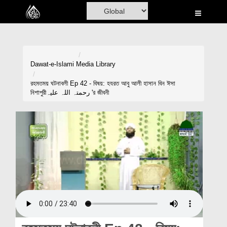
Home
Al-Quran
Books
Dawat-e-Islami
Media Library
Media
রহমতময় ঘটনাবলী Ep 42 - বিষয়: হযরত আবু আলী হাসান বিন ঈসা
নিশাপুরীرحمتہ اللہ علیہ 'র জীবনী
Madani Channel
Volunteer Portal
Rohani Ilaj
Donation
Blog
Magazine