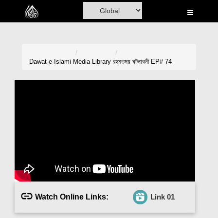
Home
Al-Quran
Books
Dawat-e-Islami
Media Library
রহমতময় ঘটনাবলী EP# 74
Media
Madani Channel
Volunteer Portal
Rohani Ilaj
Donation
Blog
Watch Online Links:
Link 01
Magazine