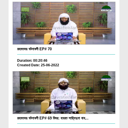
রহমতময় ঘটনাবলী EP# 70
Duration: 00:20:46
Created Date: 25-06-2022
রহমতময় ঘটনাবলী EP# 69 বিষয়: হযরত সায়্যিদুনা বাহ...