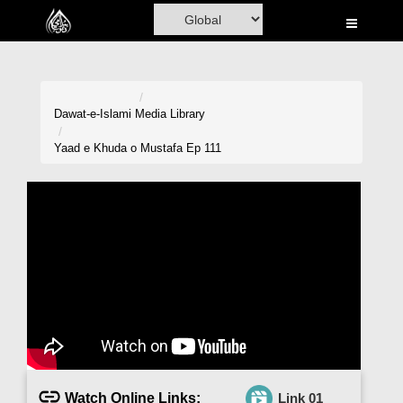
Home
Al-Quran
Books
Dawat-e-Islami
Media Library
Media
Yaad e Khuda o Mustafa Ep 111
Madani Channel
Volunteer Portal
Rohani Ilaj
Donation
Blog
Magazine
Watch Online Links:
Link 01