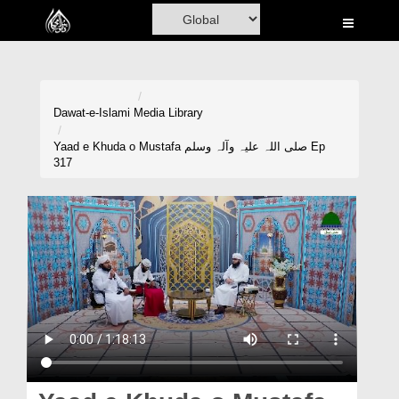
Home
Al-Quran
Books
Dawat-e-Islami
Media Library
Media
Yaad e Khuda o Mustafa صلی اللہ علیہ وآلہ وسلم Ep
317
Madani Channel
Volunteer Portal
Rohani Ilaj
Donation
Blog
Magazine