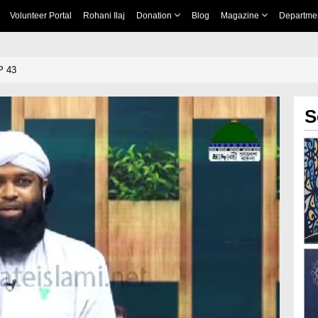
Volunteer Portal
Rohani Ilaj
Donation
Blog
Magazine
Departme
EP 43
S