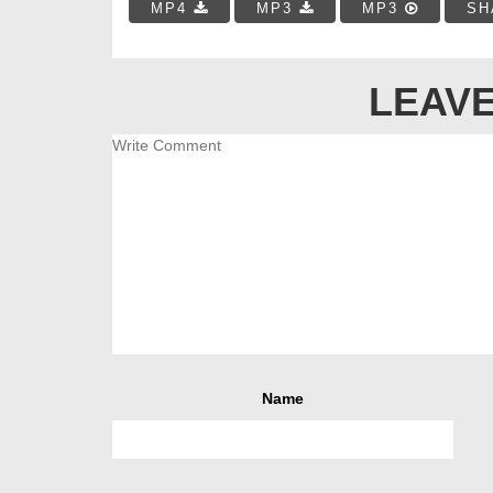
MP4
MP3
MP3
SH
LEAVE
Name